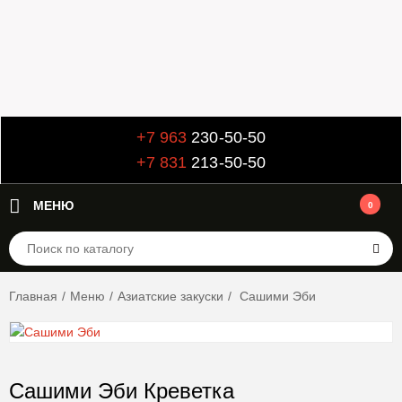
+7 963
230-50-50
+7 831
213-50-50
МЕНЮ
0
Главная
/
Меню
/
Азиатские закуски
/
Сашими Эби
Сашими Эби Креветка