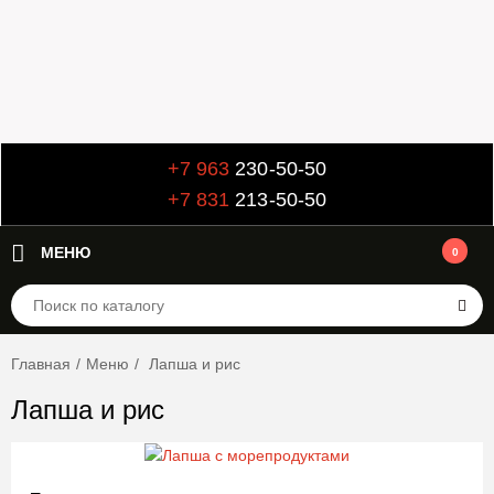
+7 963
230-50-50
+7 831
213-50-50
МЕНЮ
0
Главная
/
Меню
/
Лапша и рис
Лапша и рис